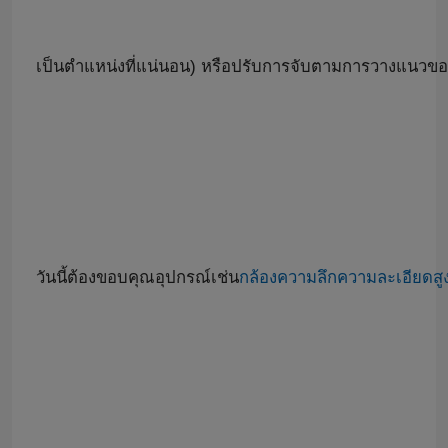
เกี่ยวกับเรา
เป็นตำแหน่งที่แน่นอน) หรือปรับการจับตามการวางแนวของ
ทัวร์โรงงาน
ควบคุมคุณภาพ
ติดต่อเรา
วันนี้ต้องขอบคุณอุปกรณ์เช่น
กล้องความลึกความละเอียดสู
ข่าว
กรณี
ขอใบเสนอราคา