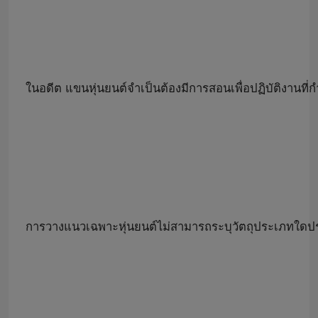
ในอดีต แขนหุ่นยนต์จำเป็นต้องมีการสอนเพื่อปฏิบัติงานที
บ้าน
การวางแนวเฉพาะหุ่นยนต์ไม่สามารถระบุวัตถุประเภทใดประเ
สินค้า
วิดีโอ