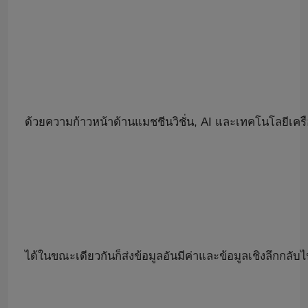
แหล่งจ่ายไฟของหุ่นยนต์
หุ่นยนต์เชื่อมอุตสาหกรรม
แขนหุ่นยนต์มือสอง
ด้วยความก้าวหน้าด้านแมชชีนวิชั่น, AI และเทคโนโลยีเ
การบำรุงรักษาหุ่นยนต์
เครื่องทำความสะอาดเลเซอร์แบบมือถือ
เครื่องเชื่อม Fronius
ได้ในขณะเดียวกันก็ส่งข้อมูลอันมีค่าและข้อมูลเชิงลึกกลั
แขนหุ่นยนต์อุตสาหกรรม