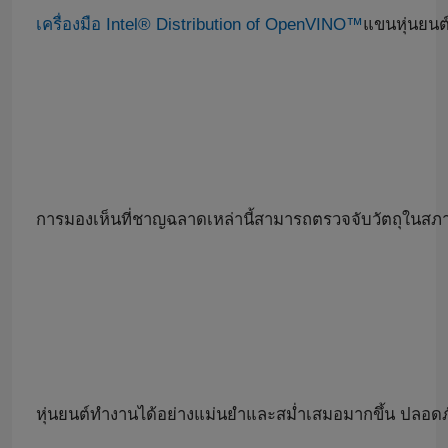
เครื่องมือ Intel® Distribution of OpenVINO™
แขนหุ่นยนต์
แขนหุ่นยนต์ Yaskawa
วิสัยทัศน์หุ่นยนต์ 3 มิติ
เวิร์กสเตชันหุ่นยนต์
การมองเห็นที่ชาญฉลาดเหล่านี้สามารถตรวจจับวัตถุในส
อุปกรณ์เสริมหุ่นยนต์
ฝาครอบป้องกันหุ่นยนต์
ชิ้นส่วนหุ่นยนต์
หุ่นยนต์ทำงานได้อย่างแม่นยำและสม่ำเสมอมากขึ้น ปลอดภั
ตัวกำหนดตำแหน่งหุ่นยนต์