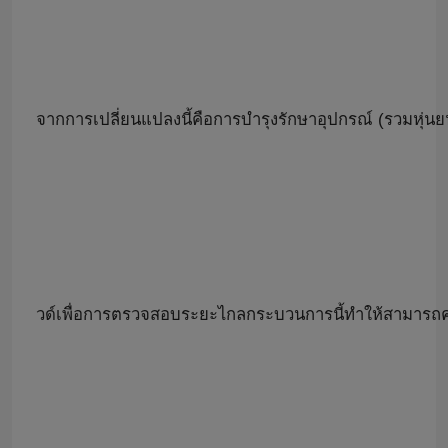
สกสค.หุ่นยนต์
หุ่นยนต์คาวาซากิ
จากการเปลี่ยนแปลงนี้คือการบำรุงรักษาอุปกรณ์ (รวมหุ่นย
วด์เพื่อการตรวจสอบระยะไกลกระบวนการนี้ทำให้สามารถคา