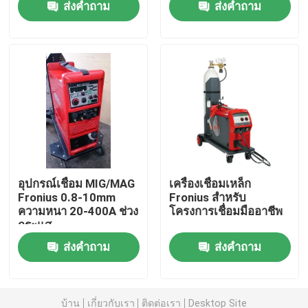
ส่งคำถาม
ส่งคำถาม
เกี่ยวกับเรา
ทัวร์โรงงาน
ควบคุมคุณภาพ
ติดต่อเรา
อุปกรณ์เชื่อม MIG/MAG
เครื่องเชื่อมเหล็ก
Fronius 0.8-10mm
Fronius สำหรับ
ความหนา 20-400A ช่วง
โครงการเชื่อมมืออาชีพ
ข่าว
กระแส
ส่งคำถาม
ส่งคำถาม
กรณี
ขอใบเสนอราคา
บ้าน
เกี่ยวกับเรา
ติดต่อเรา
Desktop Site