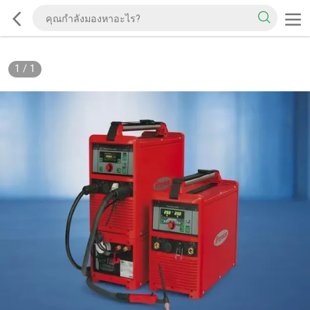
1
/
1