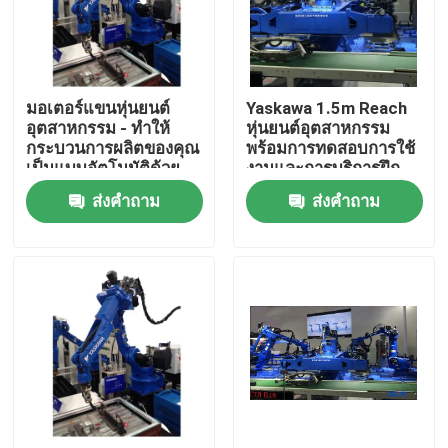
เกี่ยวกับเรา
มอเตอร์แขนหุ่นยนต์
Yaskawa 1.5m Reach
ทัวร์โรงงาน
อุตสาหกรรม - ทำให้
หุ่นยนต์อุตสาหกรรม
กระบวนการผลิตของคุณ
พร้อมการทดสอบการใช้
เป็นแบบอัตโนมัติด้วย
งานและการบริการฝึก
ควบคุมคุณภาพ
ส่วนประกอบหลัก
อบรม
ส่งคำถาม
ส่งคำถาม
ติดต่อเรา
ข่าว
กรณี
ขอใบเสนอราคา