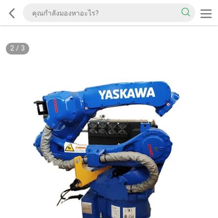
2
/
3