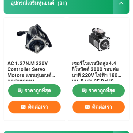
อุปกรณ์เสริมหุ่นยนต์
(31)
แหล่งจ่ายไฟของหุ่นยนต์
หุ่นยนต์เชื่อมอุตสาหกรรม
แขนหุ่นยนต์มือสอง
AC 1.27N.M 220V
เซอร์โวแรงบิดสูง 4.4
Controller Servo
กิโลวัตต์ 2000 รอบต่อ
การบำรุงรักษาหุ่นยนต์
Motors แขนหุ่นยนต์
นาที 220V ไฟฟ้า 180
อุตสาหกรรม
มม. 5 เสา CE RoHS
เครื่องกลึงซีเอ็นซี
เครื่องทำความสะอาดเลเซอร์แบบมือถือ
ราคาถูกที่สุด
ราคาถูกที่สุด
มาตรฐาน
ติดต่อเรา
ติดต่อเรา
เครื่องเชื่อม Fronius
แขนหุ่นยนต์อุตสาหกรรม